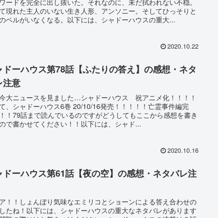
ワードを完全に出し抜いた。それなのに、未だ拭われない不穏。
て現れた主人のいない生き人形、アンソニー。そしてひっそりと
のベルがいなくなる。以下には、シャドーハウスの重大...
2020.10.22
ャドーハウス第78話【ふたりの答え】の感想・ネタ
レ注意
今大ニュースを見ました…シャドーハウス 祝アニメ化！！！！
て、シャドーハウス6巻 20/10/16発売！！！！！亡霊事件編完
！！79話まで読んでいるのですがどうしてもここから感想を書き
ので書かせてください！！以下には、シャド...
2020.10.16
ャドーハウス第61話【夜の空】の感想・ネタバレ注
ア！！しょんぼり気味なエミリコとショーンによる答え合わせの
したね！以下には、シャドーハウスの重大なネタバレがあります