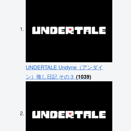
UNDERTALE Undyne（アンダイ
ン）推し日記 その３
(1039)