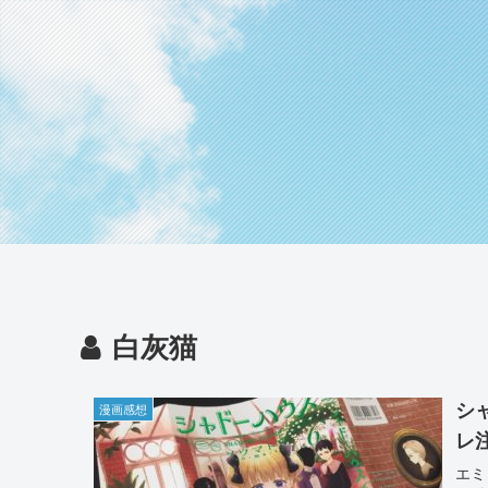
白灰猫
シ
漫画感想
レ
エミ