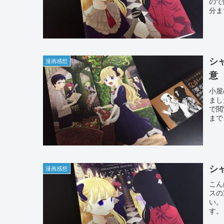
ので
分ま
シ
漫画感想
意
小屋
まし
で閲
まで
シ
漫画感想
こん
スの
い。
す。