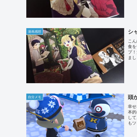
シ
漫画感想
こん
食を
プ！
まし
頭
自分メモ
幸せ
本的
して
もツ