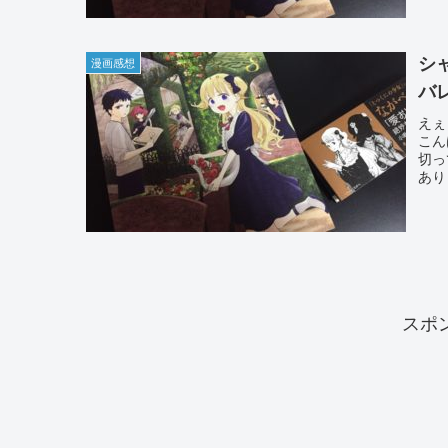
シ
漫画感想
バ
えぇ
こん
切っ
あり
スポ