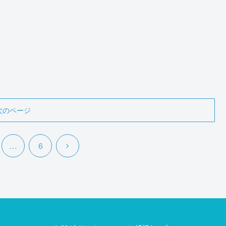
次のページ
次
…
6
へ