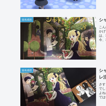
シ
漫画感想
こん
かげ
は、
今、
シ
漫画感想
レ
さす
でし
よね
では