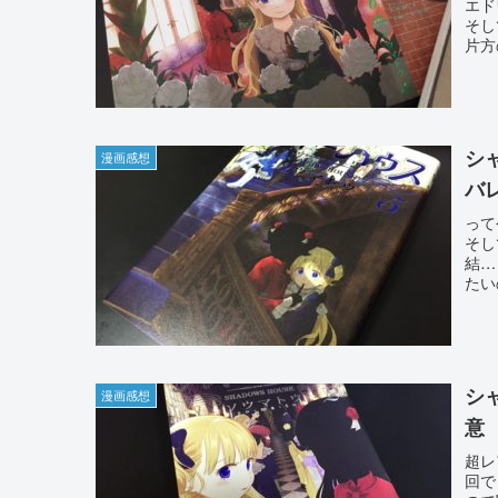
エド
そし
片方
シ
漫画感想
バ
って
そし
結…
たい
シ
漫画感想
意
超レ
回で