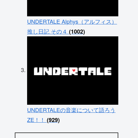
UNDERTALE Alphys（アルフィス）
推し日記 その４
(1002)
UNDERTALEの音楽について語ろう
ZE！！
(929)