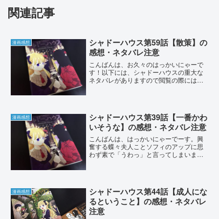
関連記事
シャドーハウス第59話【散策】の
漫画感想
感想・ネタバレ注意
こんばんは、お久々のはっかいにゃーで
す！以下には、シャドーハウスの重大な
ネタバレがありますので閲覧の際にはお
気をつけください。シャドーハウスの連
載は３話分までこちらから読むことが出
来ます。また、コミックス未収録の話は
ヤングジャンプのアプリで...
シャドーハウス第39話【一番かわ
漫画感想
いそうな】の感想・ネタバレ注意
こんばんは、はっかいにゃーでーす。興
奮する蝶々夫人ことソフィのアップに思
わず素で「うわっ」と言ってしまいまし
た。それでは今回も行ってみましょう。
以下には、シャドーハウス38話の重大な
ネタバレがありますので閲覧の際にはお
気をつけください。シャ...
シャドーハウス第44話【成人にな
漫画感想
るということ】の感想・ネタバレ
注意