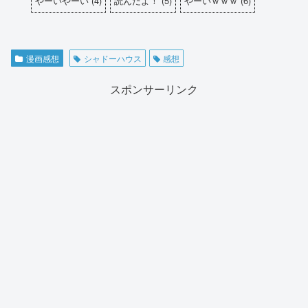
やーいやーい
(
4
)
読んだよ！
(
5
)
やーいｗｗｗ
(
6
)
漫画感想
シャドーハウス
感想
スポンサーリンク