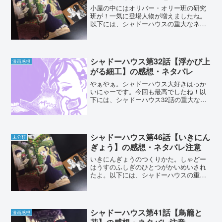
小屋の中にはオリバー・オリー班の研究
班が！一気に登場人物が増えましたね。
以下には、シャドーハウスの重大なネタ
バレがありますので閲覧の際にはお気を
つけください。シャドーハウスの連載は
３話分までこちらから読むことが出来ま
す。また、コミックス未収...
シャドーハウス第32話【浮かび上
漫画感想
がる細工】の感想・ネタバレ
やぁやぁ。シャドーハウス大好きはっか
いにゃーです。今回も最高でしたね！以
下には、シャドーハウス32話の重大なネ
タバレがありますので閲覧の際にはお気
をつけください。シャドーハウスの連載
は最新話３話分までこちらから読むこと
が出来ます。 ...
シャドーハウス第46話【いきにん
未分類
ぎょう】の感想・ネタバレ注意
いきにんぎょうのつくりかた。しゃどー
はうすのふしぎのひとつがかいめいされ
たよ。以下には、シャドーハウスの重大
なネタバレがありますので閲覧の際には
お気をつけください。シャドーハウスの
連載は３話分までこちらから読むことが
出来ます。また、最新話は...
シャドーハウス第41話【鳥籠と
漫画感想