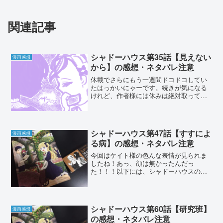
関連記事
シャドーハウス第35話【見えない
漫画感想
から】の感想・ネタバレ注意
休載でさらにもう一週間ドコドコしてい
たはっかいにゃーです。続きが気になる
けれど、作者様には休みは絶対取ってい
ただきたいですよね。今週も行ってみよ
う！以下には、シャドーハウス33話の重
大なネタバレがありますので閲覧の際に
はお気をつけください。...
シャドーハウス第47話【すすによ
漫画感想
る病】の感想・ネタバレ注意
今回はケイト様の色んな表情が見られま
したね！あっ、顔は無かったんだっ
た！！！以下には、シャドーハウスの重
大なネタバレがありますので閲覧の際に
はお気をつけください。シャドーハウス
の連載は３話分までこちらから読むこと
が出来ます。また、コミックス...
シャドーハウス第60話【研究班】
漫画感想
の感想・ネタバレ注意