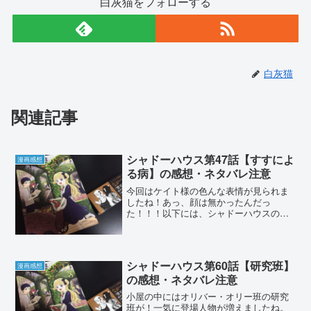
白灰猫をフォローする
白灰猫
関連記事
シャドーハウス第47話【すすによ
漫画感想
る病】の感想・ネタバレ注意
今回はケイト様の色んな表情が見られま
したね！あっ、顔は無かったんだっ
た！！！以下には、シャドーハウスの重
大なネタバレがありますので閲覧の際に
はお気をつけください。シャドーハウス
の連載は３話分までこちらから読むこと
が出来ます。また、コミックス...
シャドーハウス第60話【研究班】
漫画感想
の感想・ネタバレ注意
小屋の中にはオリバー・オリー班の研究
班が！一気に登場人物が増えましたね。