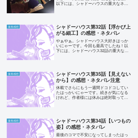
以下には、シャドーハウスの重大なネタ
バレがありますので閲覧の際にはお気を
つけください。シャドーハウスの連載は
３話分までこちらから読むことが出来ま
す。また、コミックス未収...
シャドーハウス第32話【浮かび上
漫画感想
がる細工】の感想・ネタバレ
やぁやぁ。シャドーハウス大好きはっか
いにゃーです。今回も最高でしたね！以
下には、シャドーハウス32話の重大なネ
タバレがありますので閲覧の際にはお気
をつけください。シャドーハウスの連載
は最新話３話分までこちらから読むこと
が出来ます。 ...
シャドーハウス第35話【見えない
漫画感想
から】の感想・ネタバレ注意
休載でさらにもう一週間ドコドコしてい
たはっかいにゃーです。続きが気になる
けれど、作者様には休みは絶対取ってい
ただきたいですよね。今週も行ってみよ
う！以下には、シャドーハウス33話の重
大なネタバレがありますので閲覧の際に
はお気をつけください。...
シャドーハウス第34話【いつもの
漫画感想
姿】の感想・ネタバレ
最後のコマで不安になってしまったはっ